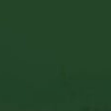
Dreher X Fork Imre póló
A Dreher X Fork Imre pólón szereplő grafikai elem az