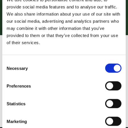
provide social media features and to analyse our traffic.
We also share information about your use of our site with
our social media, advertising and analytics partners who
may combine it with other information that you’ve
provided to them or that they’ve collected from your use
of their services.
Dreher Shop
Consent
Az oldalra csak 18 éven felüliek léphetnek be.
Necessary
Selection
Nap
Hónap
Év
Preferences
Dreher Antal pulóver
Statistics
A Dreher Antal aláírásával ellátott kényelmes unisex
pulóver mindig melegen ...
Marketing