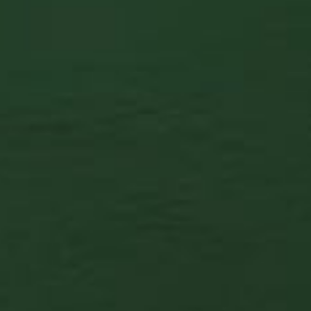
BP X DREHER fehér póló
A BP X DREHER póló designja a BP Shoppal való
közös együttműködésünk, a One ...
5.990
Ft