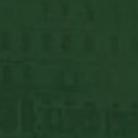
BP X DREHER fehér pulóver
A BP X DREHER pulóver designja a BP Shoppal való
közös együttműködésünk, a One ...