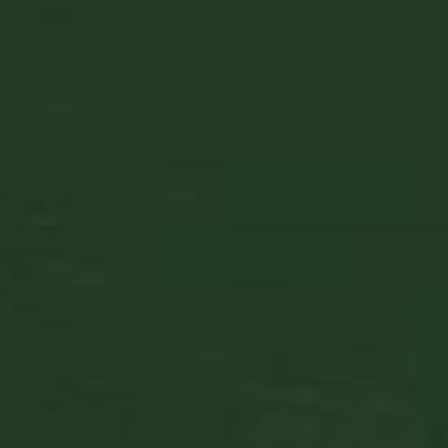
Címünk:
1106 Budapest, Dreher Antal út 3.
Email:
info@drehershop.hu
Facebook:
https://fb.com/dreherzrt/