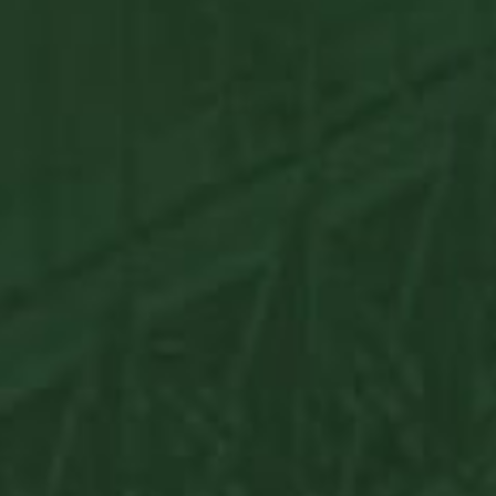
BP X DREHER fekete póló
A BP X DREHER póló designja a BP Shoppal való
közös együttműködésünk, a One ...
5.990
Ft