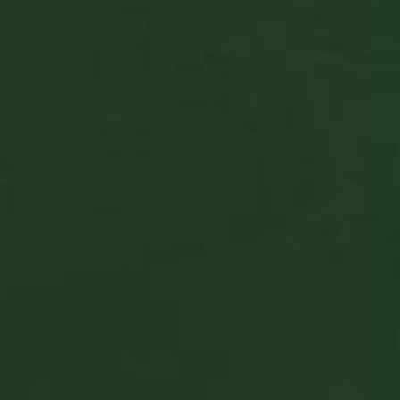
Fogyaszd felelősséggel! Csak 18 éven
felülieknek.
www.alkohol.info.hu
Általános szerződési feltételek
Adatvédelmi szabályzat