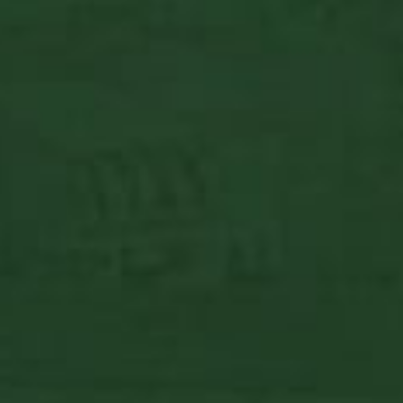
egyik legismertebb hazai ...
6.990
Ft
Opciók választása